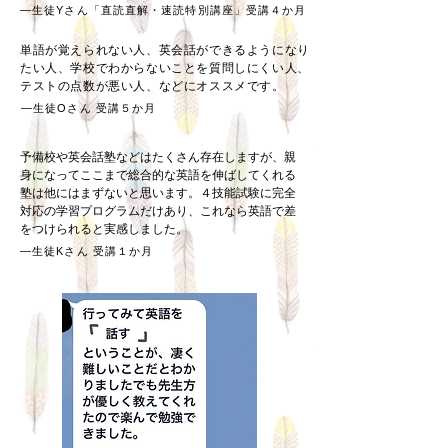
—生徒Yさん「直読直解・速読特別講座」受講４か月
単語が覚えられない人、英会話ができるようになり
たい人、学校でわからないことを質問しにくい人、
テストの点数が悪い人、などにオススメです。
—生徒Oさん 受講５か月
予備校や英会話塾などはたくさん存在しますが、親
身になってここまで総合的な英語を伸ばしてくれる
塾は他にはまずないと思います。４技能試験に完全
対応の学習プログラムだけあり、これなら英語で差
をつけられると実感しました。
—生徒K
さん 受講１か月