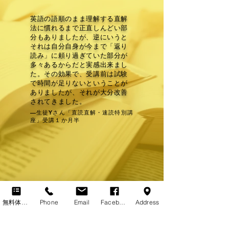
英語の語順のまま理解する直解
法に慣れるまで正直しんどい部
分もありましたが、逆にいうと
それは自分自身が今まで「返り
読み」に頼り過ぎていた部分が
多々あるからだと実感出来まし
た。その効果で、受講前は試験
で時間が足りないということが
ありましたが、それが大分改善
されてきました。
—生徒Yさん「直読直解・速読特別講
座」受講１か月半
無料体験レッスン
Phone
Email
Facebook
Address
Writing -書く-