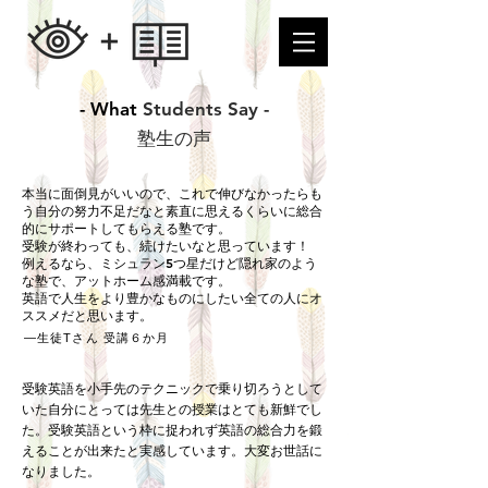
- What
Students Say -
塾生の声
本当に面倒見がいいので、これで伸びなかったらも
う自分の努力不足だなと素直に思えるくらいに総合
的にサポートしてもらえる塾です。
受験が終わっても、続けたいなと思っています！
例えるなら、ミシュラン5つ星だけど隠れ家のよう
な塾で、アットホーム感満載です。
英語で人生をより豊かなものにしたい全ての人にオ
ススメだと思います。
—生徒Tさん 受講６か月
受験英語を小手先のテクニックで乗り切ろうとして
いた自分にとっては先生との授業はとても新鮮でし
た。受験英語という枠に捉われず英語の総合力を鍛
えることが出来たと実感しています。大変お世話に
なりました。