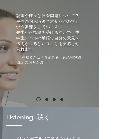
記事や様々な社会問題について先
生や外国人講師と意見をかわすと
いう訓練をしています。
先生から指導を受けるなかで、中
学生レベルの単語で自分の意見を
伝えられるということを実感させ
られます。
— 生徒Kさん「直読直解・速読特別講
座」受講６か月
Listening -聴く-
何回も長文を音で聞きながら音読