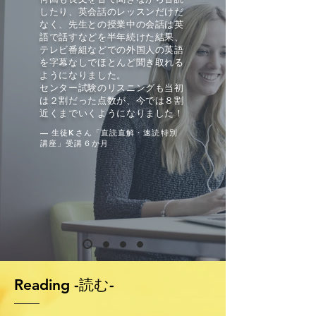
したり、英会話のレッスンだけだ
なく、先生との授業中の会話は英
語で話すなどを半年続けた結果、
テレビ番組などでの外国人の英語
を字幕なしでほとんど聞き取れる
ようになりました。
センター試験のリスニングも当初
は２割だった点数が、今では８割
近くまでいくようになりました！
— 生徒Kさん「直読直解・速読特別
講座」受講６か月
Reading -読む-