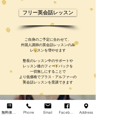
フリー英会話レッスン
ご自身のご予定に合わせて、
外国人講師の英会話レッスンのみ
レッスンを増やせます
塾長のレッスン中のサポートや
レッスン後のフィードバックを
一切無しにすることで
より低価格でプラス・アルファ―の
英会話レッスンを受講できます
無料体験レッスン
Phone
Email
Facebook
Address
The World Is Your Oyster.