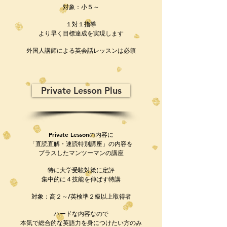
対象：小５～
１対１指導
より早く目標達成を実現します
​外国人講師による英会話レッスンは必須
Private Lesson Plus
Private Lessonの内容に
「直読直解・速読特別講座」の内容を
プラスしたマンツーマンの講座
特に大学受験対策に定評
集中的に４技能を伸ばす特講
​対象：高２～
/英検準２級以上取得者
ハードな内容なので
本気で総合的な英語力を身につけたい方のみ