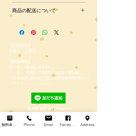
徴やおすすめのポイントなどを説明し
返品・返金規約を入力してください。
ましょう。
商品の配送について
商品にご満足いただけなかった場合の
返品・返金ポリシーと手順を説明しま
配送地域、料金、所要時間、梱包な
しょう。規約の内容を明確にすること
ど、商品の配送に関する情報を入力し
で、お客様の信頼を獲得し、安心して
てください。配送情報を明確にするこ
商品をご購入いただけます。
とで、お客様の信頼を獲得し、安心し
【開講曜日】
て商品をご購入いただけます。
月曜日～土曜日
【開講時間】
月～金 16:30～23:00
土
9:30～12:00 / 16:30～23:00
（日は休講/基本的に祝日営業/22:00以降はオ
ンラインレッスンのみ）
【LINE ID】
@515mqncm
​ ※@から検索してください。
無料体験レッスン
Phone
Email
Facebook
Address