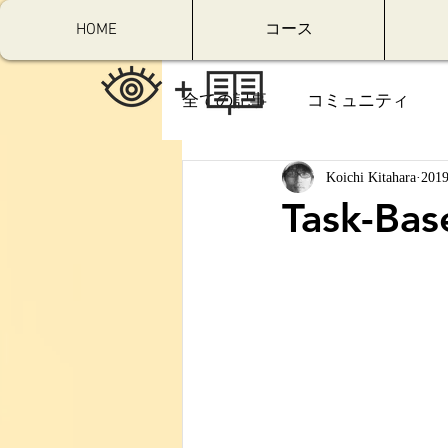
HOME
コース
全ての記事
コミュニティ
Koichi Kitahara
20
Task-Ba