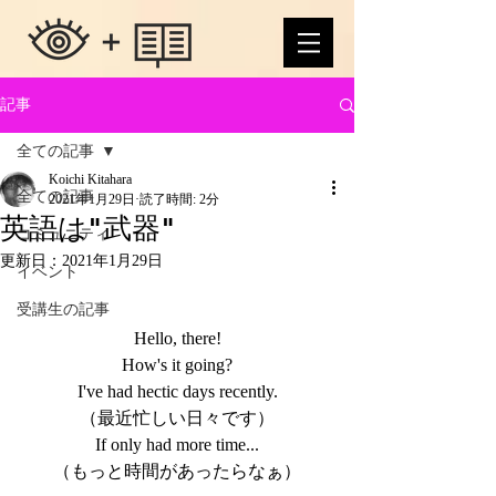
記事
全ての記事
Koichi Kitahara
全ての記事
2021年1月29日
読了時間: 2分
英語は"武器"
コミュニティ
更新日：
2021年1月29日
イベント
受講生の記事
Hello, there!
How's it going?
I've had hectic days recently.
（最近忙しい日々です）
If only had more time...
（もっと時間があったらなぁ）