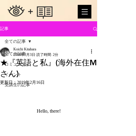
記事
全ての記事
Koichi Kitahara
全ての記事
2019年2月3日
読了時間: 2分
★『英語と私』(海外在住M
コミュニティ
さん)
イベント
更新日：
2019年2月16日
受講生の記事
Hello, there!