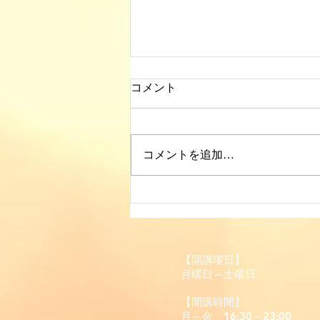
コメント
コメントを追加…
英検準1級2次㊗合格、再入会
で準備期間2週間
【開講曜日】
月曜日～土曜日
【開講時間】
月～金 16:30～23:00