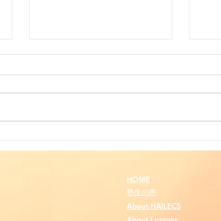
中1生、英検5級"正答数
受講
46/50問"で祝合格
達成
HOME
塾生の声
About HAILECS
About Lessons