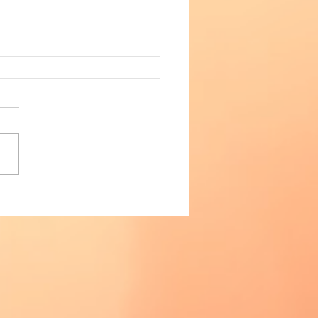
15ヶ月で偏差値39→74