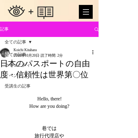
記事
全ての記事
Koichi Kitahara
全ての記事
2019年10月20日
読了時間: 2分
日本のパスポートの自由
コミュニティ
度・信頼性は世界第〇位
イベント
受講生の記事
Hello, there!
How are you doing?
巷では
旅行代理店や