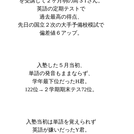
を受講して２ヶ月弱の高３Tさん。
英語の定期テストで
過去最高の得点、
先日の国立２次の大手予備校模試で
偏差値６アップ。
入塾した５月当初、
単語の発音もままならず、
学年最下位だったH君。
122位→２学期期末テス72位。
入塾当初は単語を覚えられず
英語が嫌いだったY君。