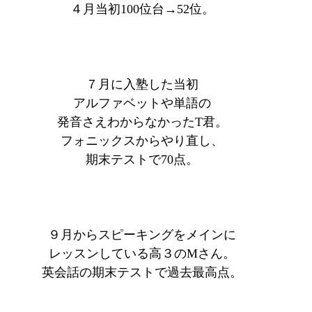
４月当初100位台→52位。
７月に入塾した当初
アルファベットや単語の
発音さえわからなかったT君。
フォニックスからやり直し、
期末テストで70点。
９月からスピーキングをメインに
レッスンしている高３のMさん。
英会話の期末テストで過去最高点。