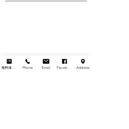
※注）
無料体験レッスン
Phone
Email
Facebook
Address
間違っている英語も
ありますが、
このような場面では
英語が完璧であることが
大切なのではなく、
自分の言葉で
自分の伝えたいことを
アウトプットできていることが
何より大切であるという