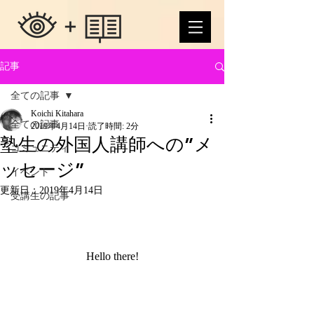
記事
全ての記事
Koichi Kitahara
全ての記事
2019年4月14日
読了時間: 2分
塾生の外国人講師への”メ
コミュニティ
ッセージ”
イベント
更新日：
2019年4月14日
受講生の記事
Hello there!