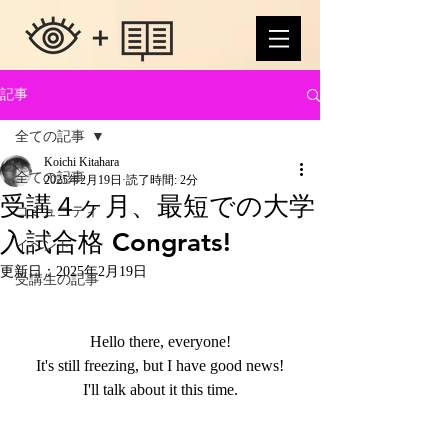
記事
全ての記事
Koichi Kitahara
全ての記事
2025年2月19日
読了時間: 2分
受講４ヶ月、最短での大学
コミュニティ
入試合格 Congrats!
イベント
更新日：
2025年2月19日
受講生の記事
Hello there, everyone!
It's still freezing, but I have good news!
I'll talk about it this time.