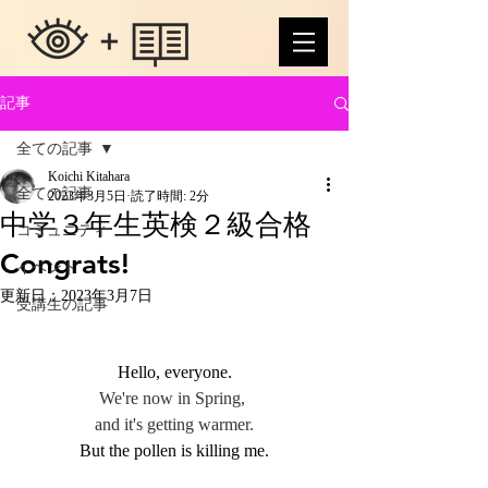
記事
全ての記事
Koichi Kitahara
全ての記事
2023年3月5日
読了時間: 2分
中学３年生英検２級合格
コミュニティ
Congrats!
イベント
更新日：
2023年3月7日
受講生の記事
Hello, everyone.
We're now in Spring, 
and it's getting warmer.
But the pollen is killing me.